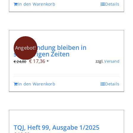
In den Warenkorb
Details
In Verbindung bleiben in
Angebot!
schwierigen Zeiten
Ursprünglicher
Aktueller
€
17,36
zzgl.
Versand
€
24,80
*
Preis
Preis
war:
ist:
In den Warenkorb
Details
€ 24,80
€ 17,36.
TQJ, Heft 99, Ausgabe 1/2025