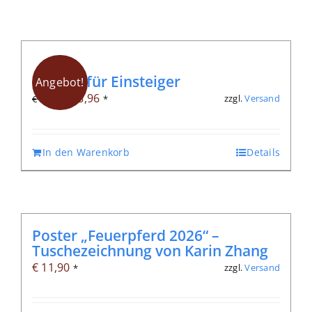
Qigong für Einsteiger
Angebot!
Ursprünglicher
Aktueller
€
8,96
zzgl.
Versand
€
12,80
*
Preis
Preis
war:
ist:
In den Warenkorb
Details
€ 12,80
€ 8,96.
Poster „Feuerpferd 2026“ –
Tuschezeichnung von Karin Zhang
€
11,90
zzgl.
Versand
*