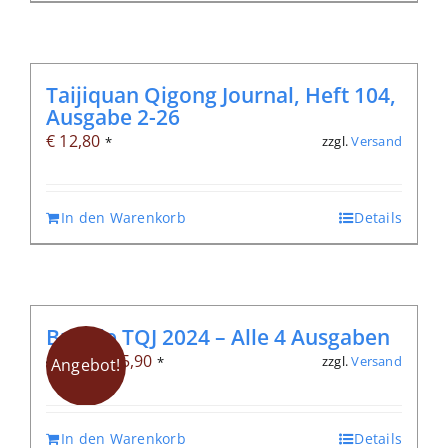
Taijiquan Qigong Journal, Heft 104,
Ausgabe 2-26
€
12,80
zzgl.
Versand
*
In den Warenkorb
Details
Bundle TQJ 2024 – Alle 4 Ausgaben
Ursprünglicher
Aktueller
€
45,90
zzgl.
Versand
€
51,20
*
Angebot!
Preis
Preis
war:
ist:
In den Warenkorb
Details
€ 51,20
€ 45,90.