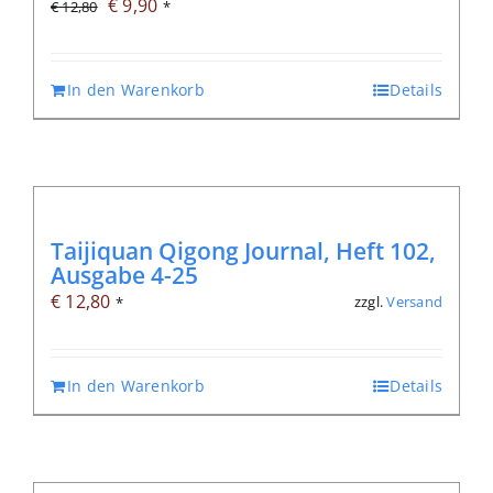
Ursprünglicher
Aktueller
€
9,90
€
12,80
*
Preis
Preis
war:
ist:
In den Warenkorb
Details
€ 12,80
€ 9,90.
Taijiquan Qigong Journal, Heft 102,
Ausgabe 4-25
€
12,80
zzgl.
Versand
*
In den Warenkorb
Details