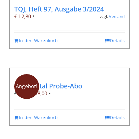
TQJ, Heft 97, Ausgabe 3/2024
€
12,80
zzgl.
Versand
*
In den Warenkorb
Details
TQJ-Digital Probe-Abo
Angebot!
Ursprünglicher
Aktueller
€
38,00
€
42,00
*
Preis
Preis
war:
ist:
In den Warenkorb
Details
€ 42,00
€ 38,00.