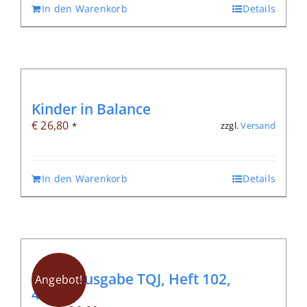
In den Warenkorb
Details
Kinder in Balance
€
26,80
zzgl.
Versand
*
In den Warenkorb
Details
Digitalausgabe TQJ, Heft 102,
Angebot!
4/2025