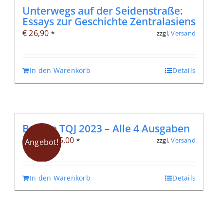
Unterwegs auf der Seidenstraße:
Essays zur Geschichte Zentralasiens
€
26,90
zzgl.
Versand
*
In den Warenkorb
Details
Bundle TQJ 2023 – Alle 4 Ausgaben
Ursprünglicher
Aktueller
€
25,00
zzgl.
Versand
€
51,20
*
Angebot!
Preis
Preis
war:
ist:
In den Warenkorb
Details
€ 51,20
€ 25,00.