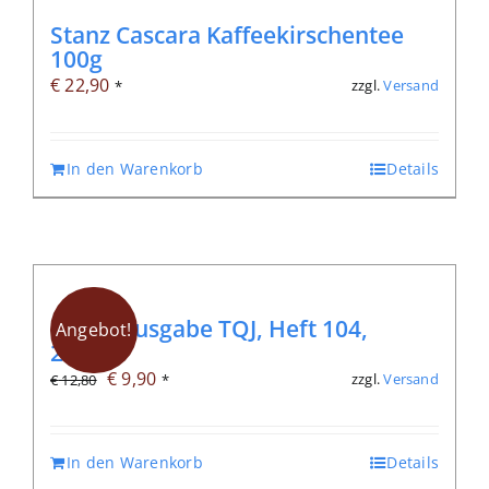
Stanz Cascara Kaffeekirschentee
100g
€
22,90
zzgl.
Versand
*
In den Warenkorb
Details
Digitalausgabe TQJ, Heft 104,
Angebot!
2/2026
Ursprünglicher
Aktueller
€
9,90
zzgl.
Versand
€
12,80
*
Preis
Preis
war:
ist:
In den Warenkorb
Details
€ 12,80
€ 9,90.