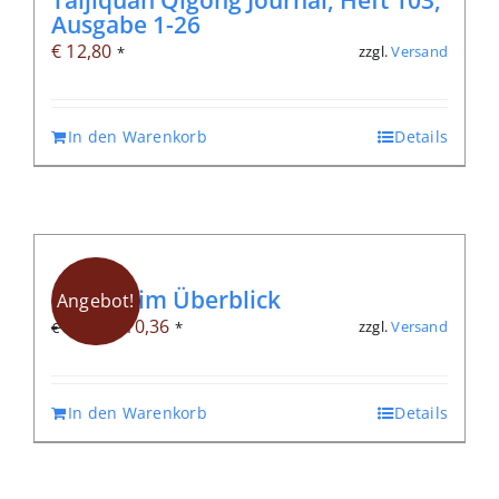
Ausgabe 1-26
€
12,80
zzgl.
Versand
*
In den Warenkorb
Details
Qigong im Überblick
Angebot!
Ursprünglicher
Aktueller
€
10,36
zzgl.
Versand
€
14,80
*
Preis
Preis
war:
ist:
In den Warenkorb
Details
€ 14,80
€ 10,36.