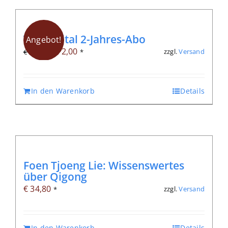
TQJ-Digital 2-Jahres-Abo
Angebot!
Ursprünglicher
Aktueller
€
72,00
zzgl.
Versand
€
84,00
*
Preis
Preis
war:
ist:
In den Warenkorb
Details
€ 84,00
€ 72,00.
Foen Tjoeng Lie: Wissenswertes
über Qigong
€
34,80
zzgl.
Versand
*
In den Warenkorb
Details