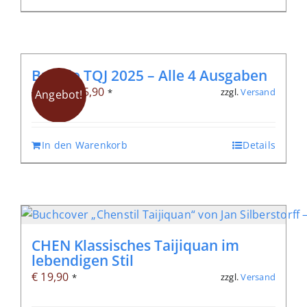
Bundle TQJ 2025 – Alle 4 Ausgaben
Ursprünglicher
Aktueller
€
45,90
zzgl.
Versand
€
51,20
*
Angebot!
Preis
Preis
war:
ist:
In den Warenkorb
Details
€ 51,20
€ 45,90.
CHEN Klassisches Taijiquan im
lebendigen Stil
€
19,90
zzgl.
Versand
*