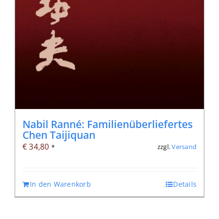
Nabil Ranné: Familienüberliefertes
Chen Taijiquan
€
34,80
zzgl.
Versand
*
In den Warenkorb
Details