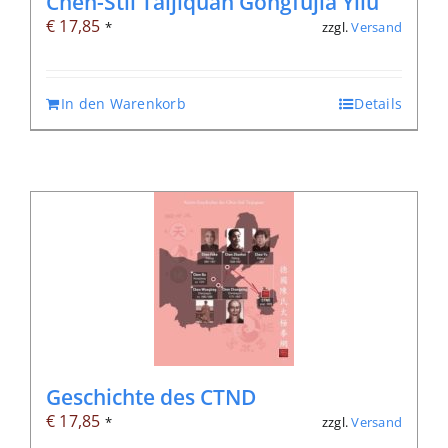
Chen-Stil Taijiquan Gongfujia Yilu
€
17,85
zzgl.
Versand
*
In den Warenkorb
Details
Geschichte des CTND
€
17,85
zzgl.
Versand
*