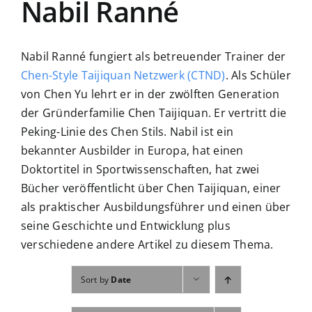
Nabil Ranné
Fachbücher
Poster, Karten, Medien
Nabil Ranné fungiert als betreuender Trainer der
Chen-Style Taijiquan Netzwerk (CTND)
. Als Schüler
von Chen Yu lehrt er in der zwölften Generation
Sonstiges
der Gründerfamilie Chen Taijiquan. Er vertritt die
Peking-Linie des Chen Stils. Nabil ist ein
Abo
bekannter Ausbilder in Europa, hat einen
Doktortitel in Sportwissenschaften, hat zwei
Bücher veröffentlicht über Chen Taijiquan, einer
als praktischer Ausbildungsführer und einen über
seine Geschichte und Entwicklung plus
verschiedene andere Artikel zu diesem Thema.
Sort by
Date