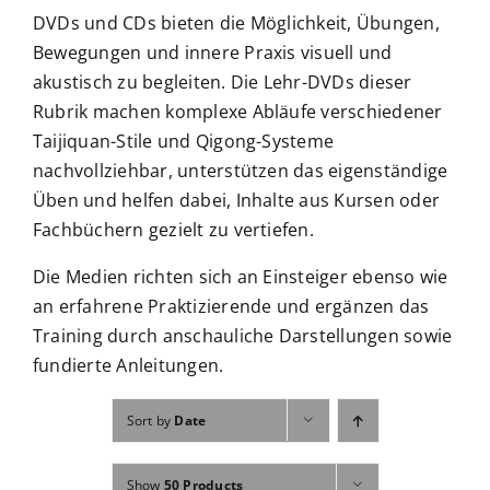
Fachbücher
DVDs und CDs bieten die Möglichkeit, Übungen,
Bewegungen und innere Praxis visuell und
Poster, Karten, Medien
akustisch zu begleiten. Die Lehr-DVDs dieser
Rubrik machen komplexe Abläufe verschiedener
Taijiquan-Stile und Qigong-Systeme
Sonstiges
nachvollziehbar, unterstützen das eigenständige
Üben und helfen dabei, Inhalte aus Kursen oder
Abo
Fachbüchern gezielt zu vertiefen.
Die Medien richten sich an Einsteiger ebenso wie
an erfahrene Praktizierende und ergänzen das
Training durch anschauliche Darstellungen sowie
fundierte Anleitungen.
Sort by
Date
Show
50 Products