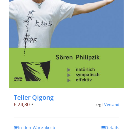
Teller Qigong
€
24,80
zzgl.
Versand
*
In den Warenkorb
Details