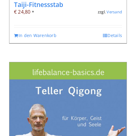
Taiji-Fitnessstab
€
24,80
zzgl.
Versand
*
In den Warenkorb
Details