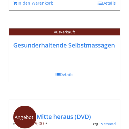
In den Warenkorb
Details
Ausverkauft
Gesunderhaltende Selbstmassagen
Details
Aus der Mitte heraus (DVD)
Angebot!
Ursprünglicher
Aktueller
€
19,00
zzgl.
Versand
€
32,00
*