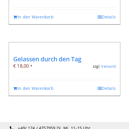
Preis
Preis
war:
ist:
In den Warenkorb
Details
€ 32,00
€ 19,00.
Gelassen durch den Tag
€
18,00
zzgl.
Versand
*
In den Warenkorb
Details
+49/ 174 / 4757959
Di, Mi, 11-15 Uhr