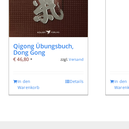
Qigong Übungsbuch,
Dong Gong
€
46,80
zzgl.
Versand
*
In den
Details
In den
Warenkorb
Warenk