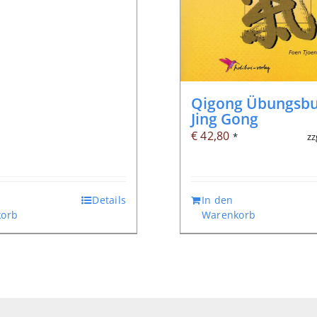
Qigong Übungsbu
Jing Gong
€
42,80
zz
*
Details
In den
orb
Warenkorb