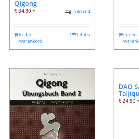
Qigong
€
34,80
zzgl.
Versand
*
In den
Details
In den
Warenkorb
Warenk
DAO S
Taijiq
€
24,80