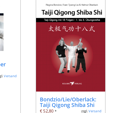
ber
gl.
Versand
Bondzio/Lie/Oberlack:
Taiji Qigong Shiba Shi
€
52,80
zzgl.
Versand
*