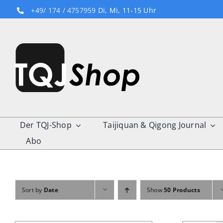
Skip
+49/ 174 / 4757959
Di, Mi, 11-15 Uhr
to
content
Der TQJ-Shop
Taijiquan & Qigong Journal
Abo
Sort by
Date
Show
50 Products