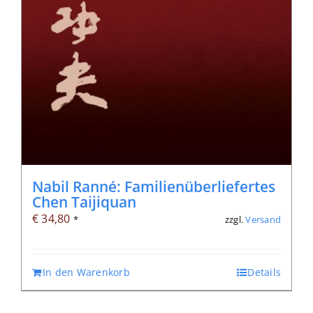
Nabil Ranné: Familienüberliefertes
Chen Taijiquan
€
34,80
zzgl.
Versand
*
In den Warenkorb
Details