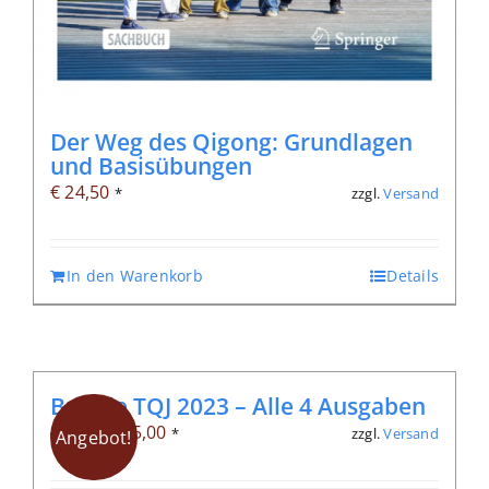
Der Weg des Qigong: Grundlagen
und Basisübungen
€
24,50
zzgl.
Versand
*
In den Warenkorb
Details
Bundle TQJ 2023 – Alle 4 Ausgaben
Ursprünglicher
Aktueller
€
25,00
zzgl.
Versand
€
51,20
*
Angebot!
Preis
Preis