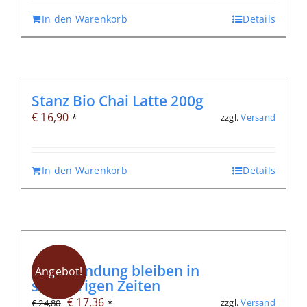
In den Warenkorb
Details
Stanz Bio Chai Latte 200g
€
16,90
zzgl.
Versand
*
In den Warenkorb
Details
In Verbindung bleiben in
Angebot!
schwierigen Zeiten
Ursprünglicher
Aktueller
€
17,36
zzgl.
Versand
€
24,80
*