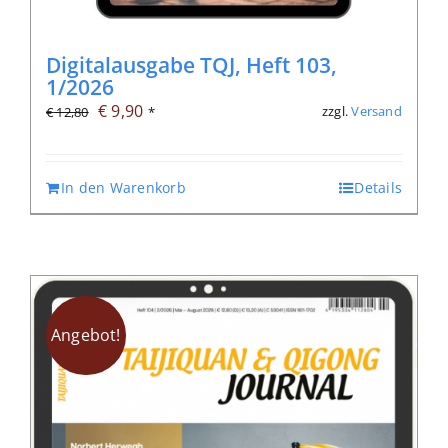
Digitalausgabe TQJ, Heft 103,
1/2026
Ursprünglicher
Aktueller
€
9,90
zzgl.
Versand
€
12,80
*
Preis
Preis
war:
ist:
In den Warenkorb
Details
€ 12,80
€ 9,90.
Angebot!