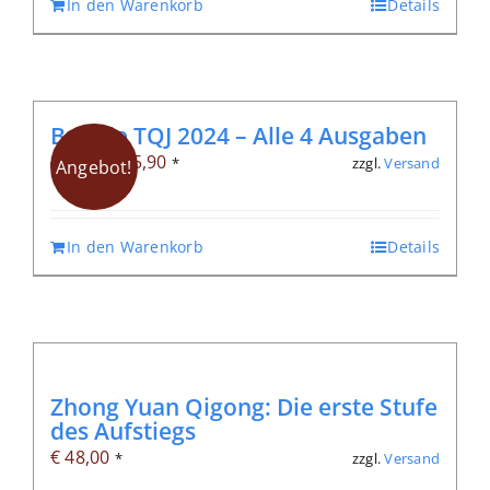
In den Warenkorb
Details
Bundle TQJ 2024 – Alle 4 Ausgaben
Ursprünglicher
Aktueller
€
45,90
zzgl.
Versand
€
51,20
*
Angebot!
Preis
Preis
war:
ist:
In den Warenkorb
Details
€ 51,20
€ 45,90.
Zhong Yuan Qigong: Die erste Stufe
des Aufstiegs
€
48,00
zzgl.
Versand
*