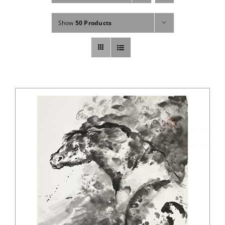
Fachbücher
Show
50 Products
Poster, Karten, Medien
Sonstiges
Abo