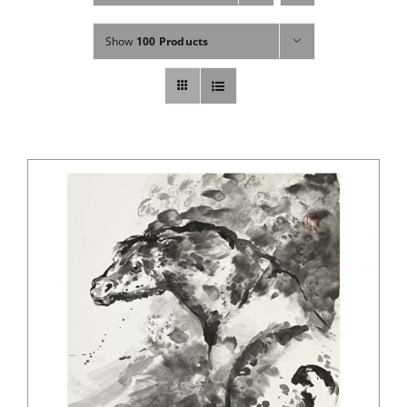
Fachbücher
Show
100 Products
Poster, Karten, Medien
Sonstiges
Abo