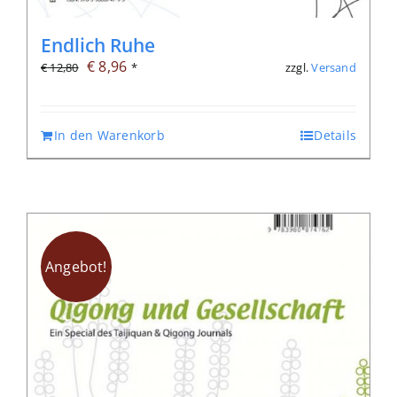
Endlich Ruhe
Ursprünglicher
Aktueller
€
8,96
zzgl.
Versand
€
12,80
*
Preis
Preis
war:
ist:
In den Warenkorb
Details
€ 12,80
€ 8,96.
Angebot!