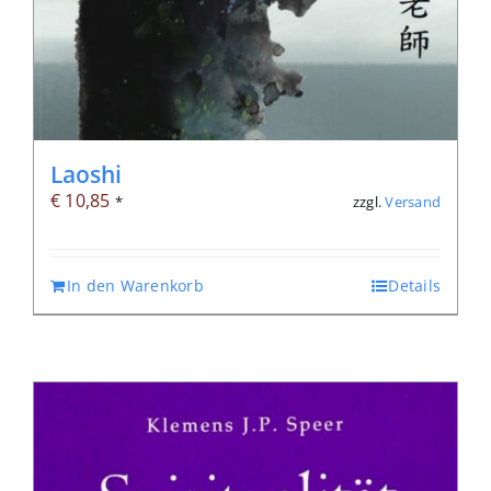
Laoshi
€
10,85
zzgl.
Versand
*
In den Warenkorb
Details