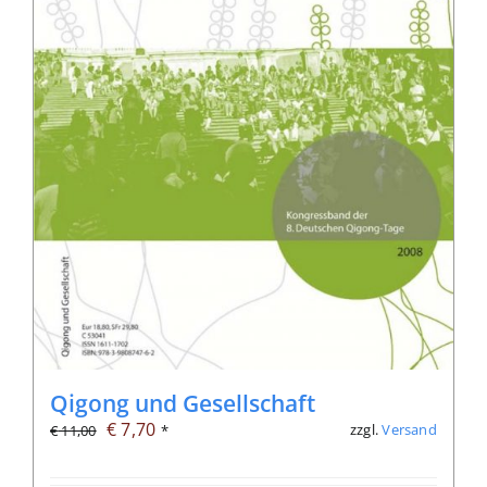
Qigong und Gesellschaft
Ursprünglicher
Aktueller
€
7,70
zzgl.
Versand
€
11,00
*
Preis
Preis
war:
ist: