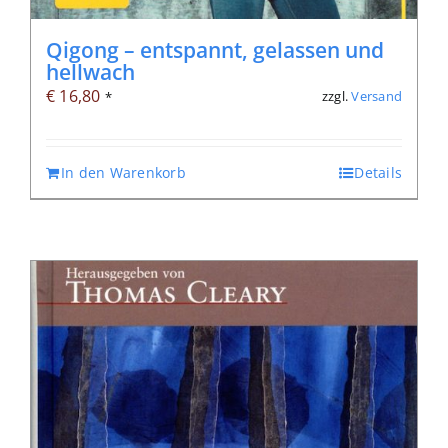
Qigong – entspannt, gelassen und
hellwach
€
16,80
zzgl.
Versand
*
In den Warenkorb
Details