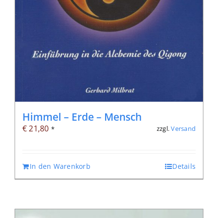
Himmel – Erde – Mensch
€
21,80
zzgl.
Versand
*
In den Warenkorb
Details