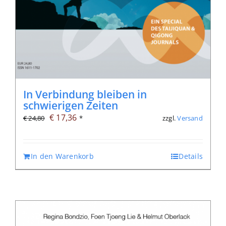
In Verbindung bleiben in
schwierigen Zeiten
Ursprünglicher
Aktueller
€
17,36
zzgl.
Versand
€
24,80
*
Preis
Preis
war:
ist:
In den Warenkorb
Details
€ 24,80
€ 17,36.