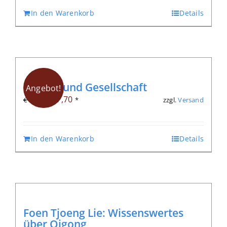
In den Warenkorb
Details
Qigong und Gesellschaft
Angebot!
Ursprünglicher
Aktueller
€
7,70
zzgl.
Versand
€
11,00
*
Preis
Preis
war:
ist:
In den Warenkorb
Details
€ 11,00
€ 7,70.
Foen Tjoeng Lie: Wissenswertes
über Qigong