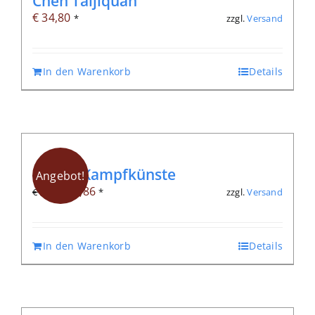
Chen Taijiquan
€
34,80
zzgl.
Versand
*
In den Warenkorb
Details
Innere Kampfkünste
Angebot!
Ursprünglicher
Aktueller
€
6,86
zzgl.
Versand
€
9,80
*
Preis
Preis
war:
ist:
In den Warenkorb
Details
€ 9,80
€ 6,86.