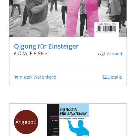
Qigong für Einsteiger
Ursprünglicher
Aktueller
€
8,96
zzgl.
Versand
€
12,80
*
Preis
Preis
war:
ist:
In den Warenkorb
Details
€ 12,80
€ 8,96.
Angebot!