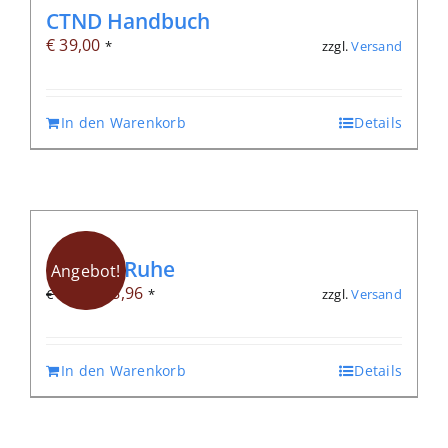
CTND Handbuch
€
39,00
zzgl.
Versand
*
In den Warenkorb
Details
Endlich Ruhe
Angebot!
Ursprünglicher
Aktueller
€
8,96
zzgl.
Versand
€
12,80
*
Preis
Preis
war:
ist:
In den Warenkorb
Details
€ 12,80
€ 8,96.