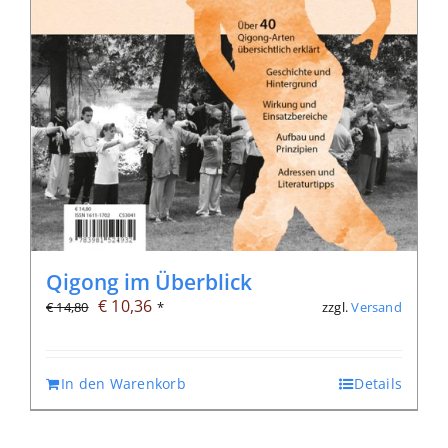
Qigong im Überblick
Ursprünglicher
Aktueller
€
10,36
zzgl.
Versand
€
14,80
*
Preis
Preis
war:
ist:
In den Warenkorb
Details
€ 14,80
€ 10,36.