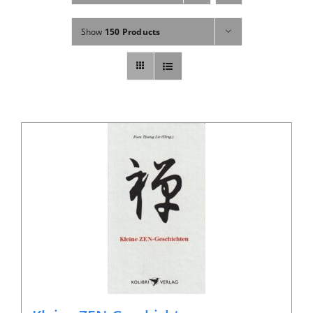
Fachbücher
Show
150 Products
Poster, Karten, Medien
Sonstiges
Abo