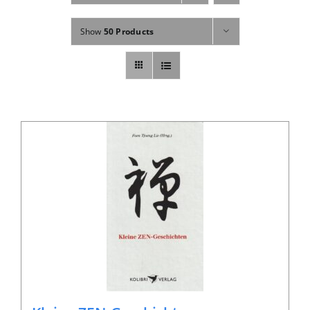
Fachbücher
Show
50 Products
Poster, Karten, Medien
Sonstiges
Abo