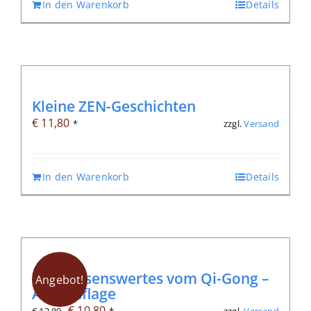
In den Warenkorb
Details
Kleine ZEN-Geschichten
€
11,80
zzgl.
Versand
*
In den Warenkorb
Details
Lie: Wissenswertes vom Qi-Gong –
Angebot!
Alte Auflage
Ursprünglicher
Aktueller
€
10,80
zzgl.
Versand