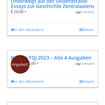
Unterwegs auf der Seidenstraße:
Essays zur Geschichte Zentralasiens
€
26,90
zzgl.
Versand
*
In den Warenkorb
Details
Bundle TQJ 2023 – Alle 4 Ausgaben
Ursprünglicher
Aktueller
€
25,00
zzgl.
Versand
€
51,20
*
Angebot!
Preis
Preis
war:
ist:
In den Warenkorb
Details
€ 51,20
€ 25,00.