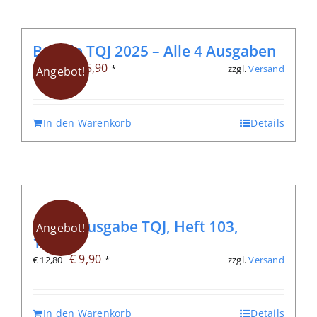
Bundle TQJ 2025 – Alle 4 Ausgaben
Ursprünglicher
Aktueller
€
45,90
zzgl.
Versand
€
51,20
*
Angebot!
Preis
Preis
war:
ist:
In den Warenkorb
Details
€ 51,20
€ 45,90.
Digitalausgabe TQJ, Heft 103,
Angebot!
1/2026
Ursprünglicher
Aktueller
€
9,90
zzgl.
Versand
€
12,80
*
Preis
Preis
war:
ist:
In den Warenkorb
Details
€ 12,80
€ 9,90.