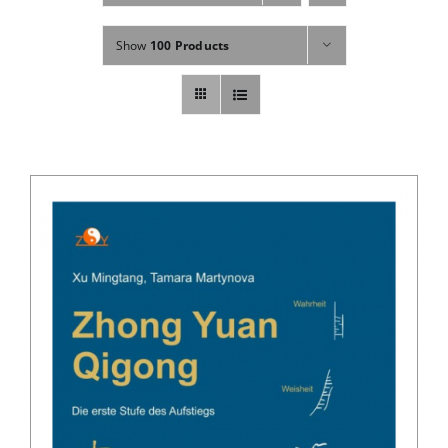
Fachbücher
Show
100 Products
Poster, Karten, Medien
Sonstiges
Abo