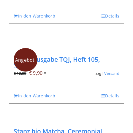
In den Warenkorb
Details
Digitalausgabe TQJ, Heft 105,
Angebot!
3/2026
Ursprünglicher
Aktueller
€
9,90
zzgl.
Versand
€
12,80
*
Preis
Preis
war:
ist:
In den Warenkorb
Details
€ 12,80
€ 9,90.
Stanz bio Matcha, Ceremonial