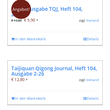
Digitalausgabe TQJ, Heft 104,
Angebot!
2/2026
Ursprünglicher
Aktueller
€
9,90
zzgl.
Versand
€
12,80
*
Preis
Preis
war:
ist:
In den Warenkorb
Details
€ 12,80
€ 9,90.
Taijiquan Qigong Journal, Heft 104,
Ausgabe 2-26
€
12,80
zzgl.
Versand
*
In den Warenkorb
Details