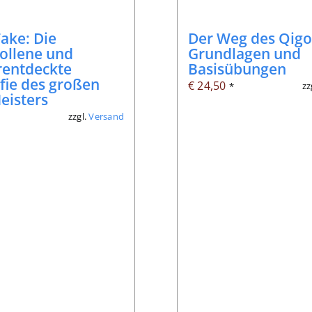
ake: Die
Der Weg des Qigo
ollene und
Grundlagen und
rentdeckte
Basisübungen
fie des großen
€
24,50
zz
*
Meisters
zzgl.
Versand
*