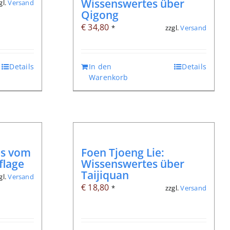
Wissenswertes über
gl.
Versand
Qigong
€
34,80
zzgl.
Versand
*
Details
In den
Details
Warenkorb
es vom
Foen Tjoeng Lie:
flage
Wissenswertes über
Taijiquan
gl.
Versand
€
18,80
zzgl.
Versand
*