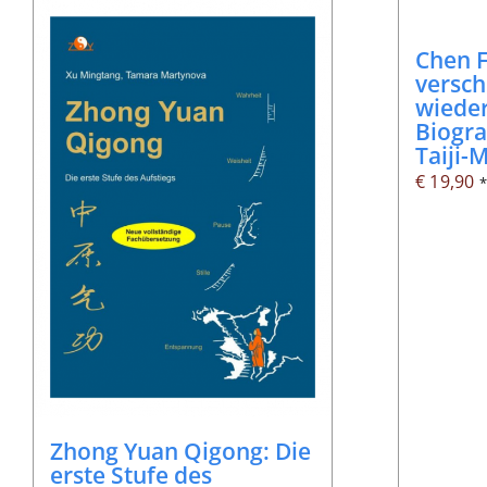
Chen F
versch
wiede
Biogra
Taiji-
€
19,90
Zhong Yuan Qigong: Die
erste Stufe des