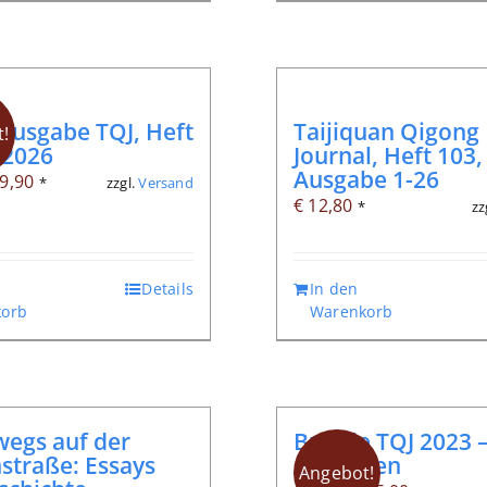
lausgabe TQJ, Heft
Taijiquan Qigong
!
/2026
Journal, Heft 103,
Ausgabe 1-26
rsprünglicher
Aktueller
9,90
zzgl.
Versand
*
€
12,80
zz
*
reis
Preis
ar:
ist:
 12,80
€ 9,90.
Details
In den
orb
Warenkorb
egs auf der
Bundle TQJ 2023 –
straße: Essays
Ausgaben
Angebot!