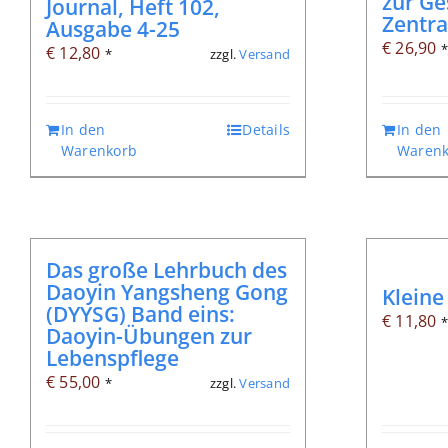
zur Ge
Journal, Heft 102,
Zentra
Ausgabe 4-25
€
26,90
€
12,80
zzgl.
Versand
*
In den
Details
In den
Warenkorb
Warenk
Das große Lehrbuch des
Daoyin Yangsheng Gong
Kleine
(DYYSG) Band eins:
€
11,80
Daoyin-Übungen zur
Lebenspflege
€
55,00
zzgl.
Versand
*