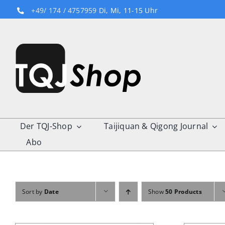
Skip
+49/ 174 / 4757959
Di, Mi, 11-15 Uhr
to
content
Der TQJ-Shop
Taijiquan & Qigong Journal
Abo
Sort by
Date
Show
50 Products