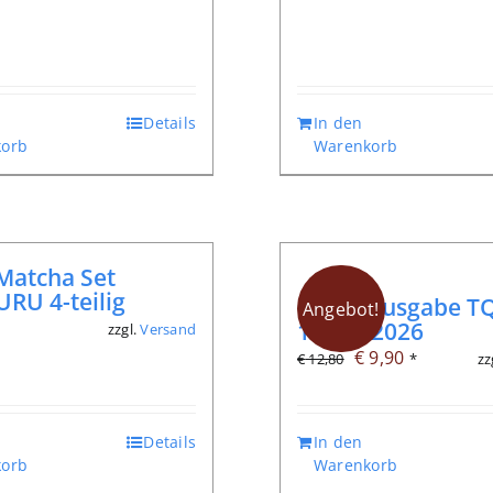
Details
In den
orb
Warenkorb
Matcha Set
RU 4-teilig
Digitalausgabe TQ
Angebot!
104, 2/2026
zzgl.
Versand
*
Ursprünglicher
Aktueller
€
9,90
zz
€
12,80
*
Preis
Preis
war:
ist:
Details
In den
€ 12,80
€ 9,90.
orb
Warenkorb