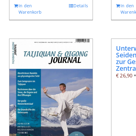
In den
Details
In den
€ 51,20
€ 45,90.
Warenkorb
Warenk
Unterw
Seiden
zur Ge
Zentra
€
26,90