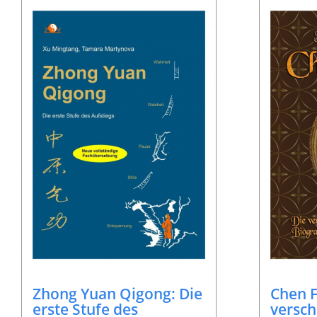
Zhong Yuan Qigong: Die
Chen F
erste Stufe des
versch