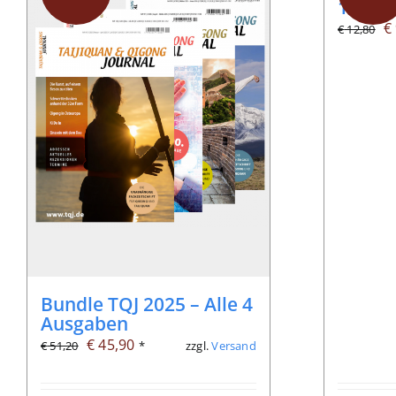
103, 1
U
€
€
12,80
P
w
€
Bundle TQJ 2025 – Alle 4
Ausgaben
Ursprünglicher
Aktueller
€
45,90
zzgl.
Versand
€
51,20
*
Preis
Preis
war:
ist: