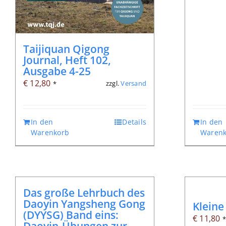
Taijiquan Qigong
Journal, Heft 102,
Ausgabe 4-25
€
12,80
zzgl.
Versand
*
In den
Details
In den
Warenkorb
Warenk
Das große Lehrbuch des
Daoyin Yangsheng Gong
Kleine
(DYYSG) Band eins:
€
11,80
Daoyin-Übungen zur