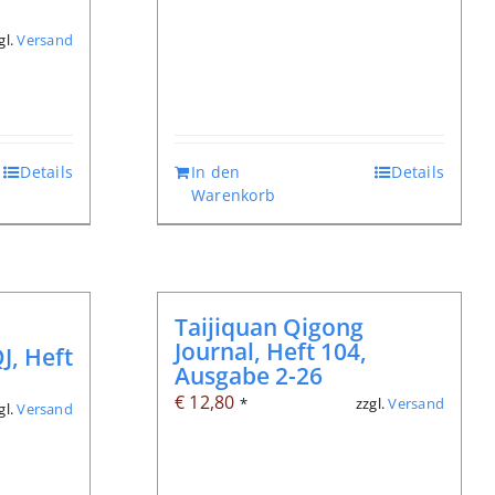
gl.
Versand
Details
In den
Details
Warenkorb
Taijiquan Qigong
Journal, Heft 104,
J, Heft
Ausgabe 2-26
€
12,80
zzgl.
Versand
*
gl.
Versand