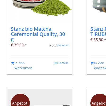
Stanz bio Matcha,
Stanz 
Ceremonial Quality, 30
TIRUBU
g
€
65,90
€
39,90
zzgl.
Versand
*
In den
Details
In den
Warenkorb
Warenk
Digita
Angebot!
Angebot