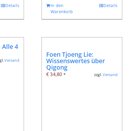
Details
In den
Details
Warenkorb
 Alle 4
Foen Tjoeng Lie:
Wissenswertes über
gl.
Versand
Qigong
€
34,80
zzgl.
Versand
*