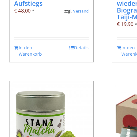
Aufstiegs
wiede
Biogra
€
48,00
zzgl.
Versand
*
Taiji-
€
19,90
In den
Details
In den
Warenkorb
Warenk