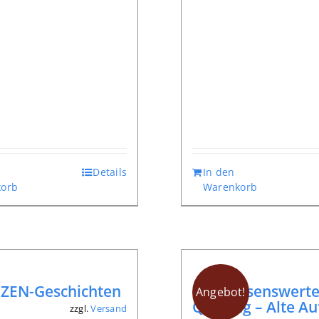
Details
In den
orb
Warenkorb
 ZEN-Geschichten
Lie: Wissenswert
Angebot!
Qi-Gong – Alte Au
zzgl.
Versand
*