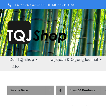
Skip
+49/ 174 / 4757959
Di, Mi, 11-15 Uhr
to
content
Der TQJ-Shop
Taijiquan & Qigong Journal
Abo
Sort by
Date
Show
50 Products