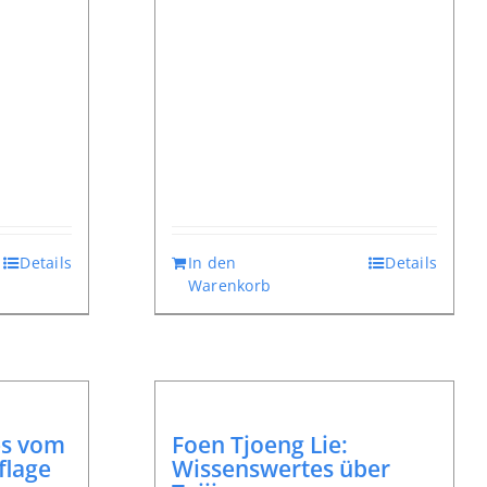
Details
In den
Details
Warenkorb
es vom
Foen Tjoeng Lie:
flage
Wissenswertes über