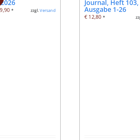
/2026
Journal, Heft 103,
Ausgabe 1-26
rsprünglicher
Aktueller
9,90
zzgl.
Versand
*
€
12,80
zz
*
reis
Preis
ar:
ist:
 12,80
€ 9,90.