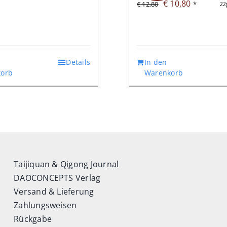
Ursprünglicher
Aktueller
€
10,80
zz
€
12,80
*
Preis
Preis
war:
ist:
€ 12,80
€ 10,80.
Details
In den
orb
Warenkorb
Taijiquan & Qigong Journal
DAOCONCEPTS Verlag
Versand & Lieferung
Zahlungsweisen
Rückgabe