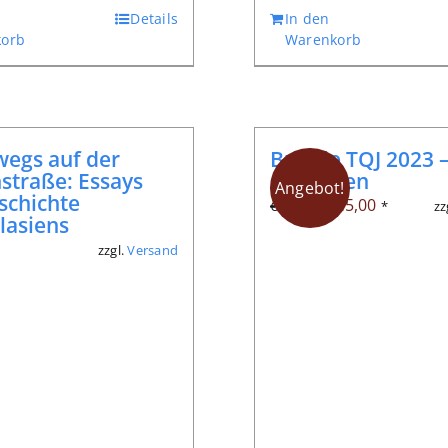
Details
In den
orb
Warenkorb
egs auf der
Bundle TQJ 2023 –
straße: Essays
Ausgaben
Angebot!
schichte
Ursprünglicher
Aktueller
€
25,00
zz
€
51,20
*
lasiens
Preis
Preis
zzgl.
Versand
*
war:
ist:
€ 51,20
€ 25,00.