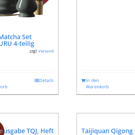
€ 12,80
€ 9,90.
Matcha Set
RU 4-teilig
zzgl.
Versand
*
Details
In den
orb
Warenkorb
lausgabe TQJ, Heft
Taijiquan Qigong
!