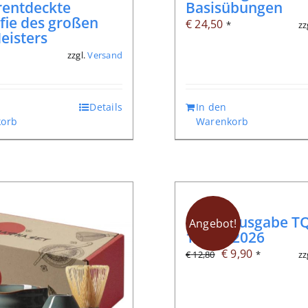
rentdeckte
Basisübungen
fie des großen
€
24,50
zz
*
Meisters
zzgl.
Versand
*
Details
In den
orb
Warenkorb
Digitalausgabe TQ
Angebot!
104, 2/2026
Ursprünglicher
Aktueller
€
9,90
zz
€
12,80
*
Preis
Preis
war:
ist: