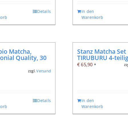
Details
In den
orb
Warenkorb
bio Matcha,
Stanz Matcha Set
nial Quality, 30
TIRUBURU 4-teili
€
65,90
zz
*
zzgl.
Versand
*
Details
In den
orb
Warenkorb