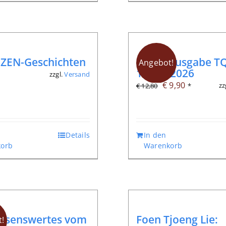
 ZEN-Geschichten
Digitalausgabe TQ
Angebot!
104, 2/2026
zzgl.
Versand
*
Ursprünglicher
Aktueller
€
9,90
zz
€
12,80
*
Preis
Preis
war:
ist:
€ 12,80
€ 9,90.
Details
In den
orb
Warenkorb
issenswertes vom
Foen Tjoeng Lie:
!