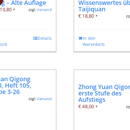
g – Alte Auflage
Wissenswertes ü
Taijiquan
rsprünglicher
Aktueller
10,80
zzgl.
Versand
*
€
18,80
zz
*
reis
Preis
ar:
ist:
 12,80
€ 10,80.
Details
In den
orb
Warenkorb
uan Qigong
l, Heft 105,
Zhong Yuan Qigon
be 3-26
erste Stufe des
Aufstiegs
zzgl.
Versand
*
€
48,00
zz
*