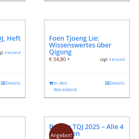
J, Heft
Foen Tjoeng Lie:
Wissenswertes über
Qigong
gl.
Versand
€
34,80
zzgl.
Versand
*
Details
In den
Details
Warenkorb
Bundle TQJ 2025 – Alle 4
Ausgaben
Angebot!