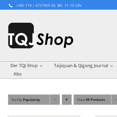
Skip
+49/ 174 / 4757959
Di, Mi, 11-15 Uhr
to
content
Der TQJ-Shop
Taijiquan & Qigong Journal
Abo
Sort by
Popularity
Show
50 Products