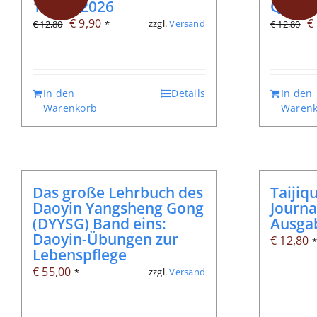
103, 1/2026
Qi-Gon
Ursprünglicher
Aktueller
U
€
9,90
€
zzgl.
Versand
€
12,80
*
€
12,80
Preis
Preis
P
war:
ist:
w
€ 12,80
€ 9,90.
€
In den
Details
In den
Warenkorb
Warenk
Das große Lehrbuch des
Taijiq
Daoyin Yangsheng Gong
Journa
(DYYSG) Band eins:
Ausga
Daoyin-Übungen zur
€
12,80
Lebenspflege
€
55,00
zzgl.
Versand
*