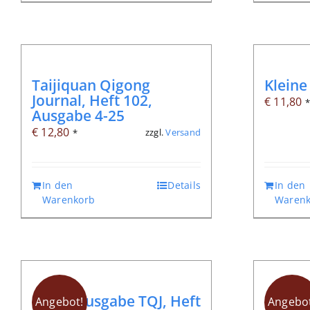
Taijiquan Qigong
Kleine
Journal, Heft 102,
€
11,80
Ausgabe 4-25
€
12,80
zzgl.
Versand
*
In den
Details
In den
Warenkorb
Warenk
Digitalausgabe TQJ, Heft
Lie: W
Angebot!
Angebot