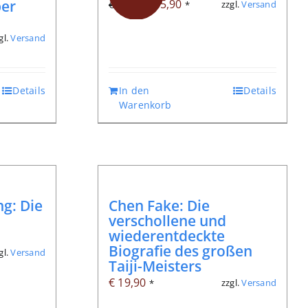
Ursprünglicher
Aktueller
ber
€
45,90
zzgl.
Versand
€
51,20
*
Preis
Preis
gl.
Versand
war:
ist:
€ 51,20
€ 45,90.
Details
In den
Details
Warenkorb
g: Die
Chen Fake: Die
verschollene und
wiederentdeckte
Biografie des großen
gl.
Versand
Taiji-Meisters
€
19,90
zzgl.
Versand
*