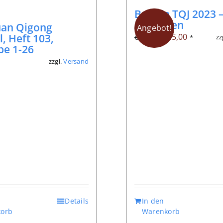
Bundle TQJ 2023 –
Ausgaben
uan Qigong
Angebot!
Ursprünglicher
Aktueller
l, Heft 103,
€
25,00
zz
€
51,20
*
be 1-26
Preis
Preis
zzgl.
Versand
*
war:
ist:
€ 51,20
€ 25,00.
Details
In den
orb
Warenkorb