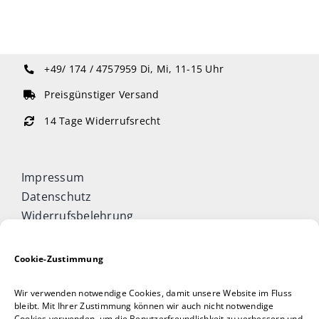
+49/ 174 / 4757959
Di, Mi, 11-15 Uhr
Preisgünstiger Versand
14 Tage Widerrufsrecht
Impressum
Datenschutz
Widerrufsbelehrung
Cookie-Richtlinie (EU)
Allgemeine Geschäftsbedingungen
Cookie-Zustimmung
Vertrag widerrufen
Wir verwenden notwendige Cookies, damit unsere Website im Fluss
Taijiquan & Qigong Journal
bleibt. Mit Ihrer Zustimmung können wir auch nicht notwendige
Cookies verwenden, um die Benutzerfreundlichkeit zu verbessern und