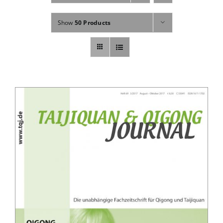
Fachbücher
Show
50 Products
Poster, Karten, Medien
Sonstiges
Abo