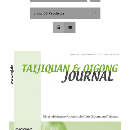
Fachbücher
Show
50 Products
Poster, Karten, Medien
Sonstiges
Abo