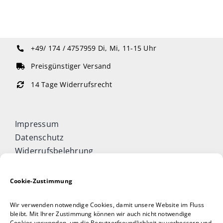
+49/ 174 / 4757959
Di, Mi, 11-15 Uhr
Preisgünstiger Versand
14 Tage Widerrufsrecht
Impressum
Datenschutz
Widerrufsbelehrung
Cookie-Richtlinie (EU)
Allgemeine Geschäftsbedingungen
Cookie-Zustimmung
Vertrag widerrufen
Wir verwenden notwendige Cookies, damit unsere Website im Fluss
Taijiquan & Qigong Journal
bleibt. Mit Ihrer Zustimmung können wir auch nicht notwendige
Cookies verwenden, um die Benutzerfreundlichkeit zu verbessern und