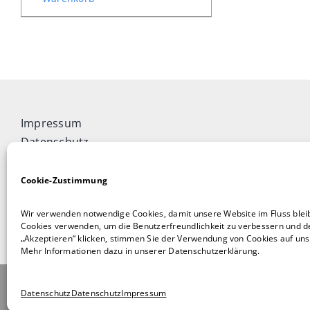
Impressum
Datenschutz
Widerrufsbelehrung
Cookie-Richtlinie (EU)
Cookie-Zustimmung
Allgemeine Geschäftsbedingungen
Wir verwenden notwendige Cookies, damit unsere Website im Fluss blei
Vertrag widerrufen
Cookies verwenden, um die Benutzerfreundlichkeit zu verbessern und de
„Akzeptieren“ klicken, stimmen Sie der Verwendung von Cookies auf unse
Mehr Informationen dazu in unserer Datenschutzerklärung.
© 2026 DAOCONCEPT Verlags GmbH | powered by
Wo
Datenschutz
Datenschutz
Impressum