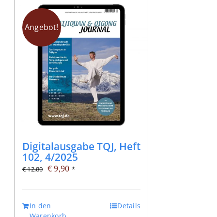
Angebot!
Digitalausgabe TQJ, Heft
102, 4/2025
Ursprünglicher
Aktueller
€
9,90
€
12,80
*
Preis
Preis
war:
ist:
In den
Details
€ 12,80
€ 9,90.
Warenkorb