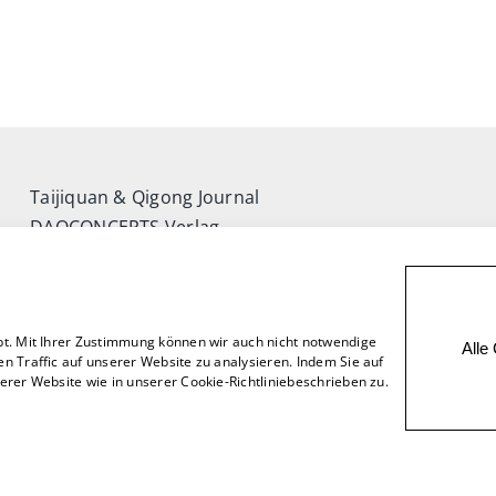
Taijiquan & Qigong Journal
DAOCONCEPTS Verlag
Versand & Lieferung
Zahlungsweisen
Rückgabe
bt. Mit Ihrer Zustimmung können wir auch nicht notwendige
Alle
n Traffic auf unserer Website zu analysieren. Indem Sie auf
rer Website wie in unserer Cookie-Richtliniebeschrieben zu.
ern