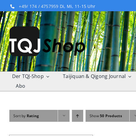
Skip
+49/ 174 / 4757959
Di, Mi, 11-15 Uhr
to
content
Der TQJ-Shop
Taijiquan & Qigong Journal
Abo
Sort by
Rating
Show
50 Products