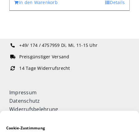
In den Warenkorb
Details
+49/ 174 / 4757959
Di, Mi, 11-15 Uhr
Preisgünstiger Versand
14 Tage Widerrufsrecht
Impressum
Datenschutz
Widerrufsbelehrung
Cookie-Richtlinie (EU)
Allgemeine Geschäftsbedingungen
Cookie-Zustimmung
Vertrag widerrufen