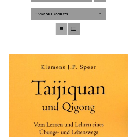
Fachbücher
Show
50 Products
Poster, Karten, Medien
Sonstiges
Abo