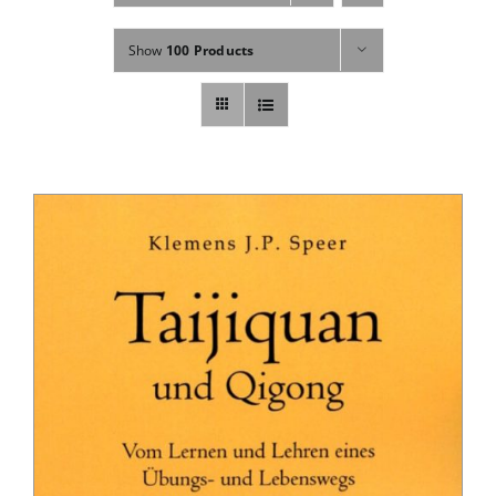
Fachbücher
Show
100 Products
Poster, Karten, Medien
Sonstiges
Abo