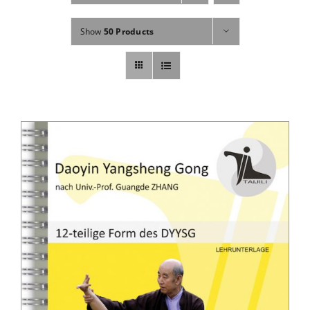
Fachbücher
Show
50 Products
Poster, Karten, Medien
Sonstiges
Abo