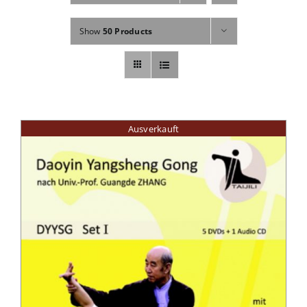
Fachbücher
Show
50 Products
Poster, Karten, Medien
Sonstiges
Ausverkauft
Abo