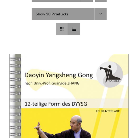
Fachbücher
Show
50 Products
Poster, Karten, Medien
Sonstiges
Abo