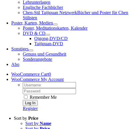
Lehrunterlagen
Englische Fachbücher
Chen-Stil Taijiquan Netzwerk
Bücher und Poster für Chen
Stilisten
Poster, Karten, Medien
Poster, Meditationskarten, Kalender
DVD & CD
Qigong-DVD/CD
Taijiquan-DVD
Sonstiges
Genuss und Gesundheit
Sonderangebote
Abo
WooCommerce Cart
0
WooCommerce My Account
Username:
Password:
Remember Me
Register
Sort by
Price
Sort by
Name
Sort by
Price