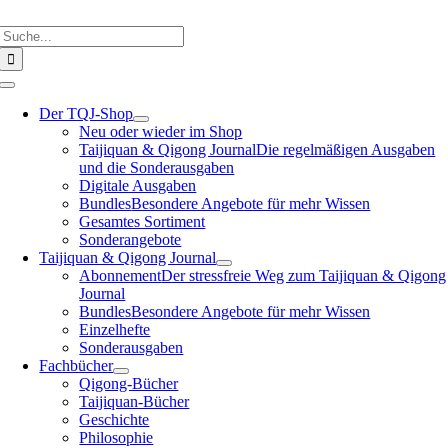
Skip
Search
to
for:
content
Toggle
Navigation
Der TQJ-Shop
Neu oder wieder im Shop
Taijiquan & Qigong Journal
Die regelmäßigen Ausgaben
und die Sonderausgaben
Digitale Ausgaben
Bundles
Besondere Angebote für mehr Wissen
Gesamtes Sortiment
Sonderangebote
Taijiquan & Qigong Journal
Abonnement
Der stressfreie Weg zum Taijiquan & Qigong
Journal
Bundles
Besondere Angebote für mehr Wissen
Einzelhefte
Sonderausgaben
Fachbücher
Qigong-Bücher
Taijiquan-Bücher
Geschichte
Philosophie