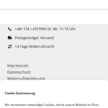
+49/ 174 / 4757959
Di, Mi, 11-15 Uhr
Preisgünstiger Versand
14 Tage Widerrufsrecht
Impressum
Datenschutz
Widerrufsbelehrung
Cookie-Richtlinie (EU)
Allgemeine Geschäftsbedingungen
Cookie-Zustimmung
Vertrag widerrufen
Wir verwenden notwendige Cookies, damit unsere Website im Fluss
Taijiquan & Qigong Journal