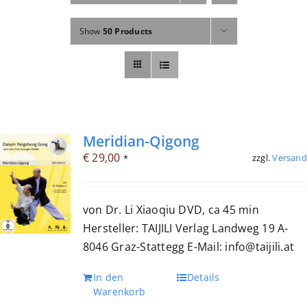
Fachbücher
Show
50 Products
Poster, Karten, Medien
Sonstiges
Abo
Meridian-Qigong
€
29,00
zzgl.
Versand
*
von Dr. Li Xiaoqiu DVD, ca 45 min
Hersteller: TAIJILI Verlag Landweg 19 A-
8046 Graz-Stattegg E-Mail: info@taijili.at
In den
Details
Warenkorb