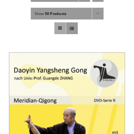
Fachbücher
Show
50 Products
Poster, Karten, Medien
Sonstiges
Abo