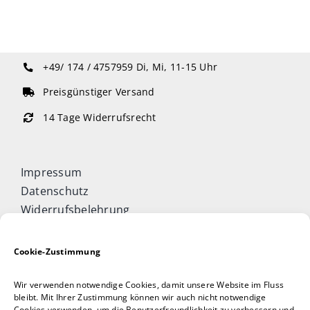
+49/ 174 / 4757959
Di, Mi, 11-15 Uhr
Preisgünstiger Versand
14 Tage Widerrufsrecht
Impressum
Datenschutz
Widerrufsbelehrung
Cookie-Richtlinie (EU)
Allgemeine Geschäftsbedingungen
Cookie-Zustimmung
Vertrag widerrufen
Wir verwenden notwendige Cookies, damit unsere Website im Fluss
Taijiquan & Qigong Journal
bleibt. Mit Ihrer Zustimmung können wir auch nicht notwendige
Cookies verwenden, um die Benutzerfreundlichkeit zu verbessern und