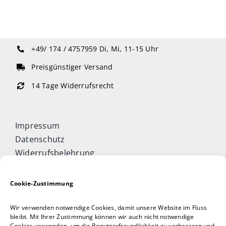
+49/ 174 / 4757959
Di, Mi, 11-15 Uhr
Preisgünstiger Versand
14 Tage Widerrufsrecht
Impressum
Datenschutz
Widerrufsbelehrung
Cookie-Richtlinie (EU)
Allgemeine Geschäftsbedingungen
Cookie-Zustimmung
Vertrag widerrufen
Wir verwenden notwendige Cookies, damit unsere Website im Fluss
Taijiquan & Qigong Journal
bleibt. Mit Ihrer Zustimmung können wir auch nicht notwendige
Cookies verwenden, um die Benutzerfreundlichkeit zu verbessern und