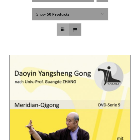
Fachbücher
Show
50 Products
Poster, Karten, Medien
Sonstiges
Abo