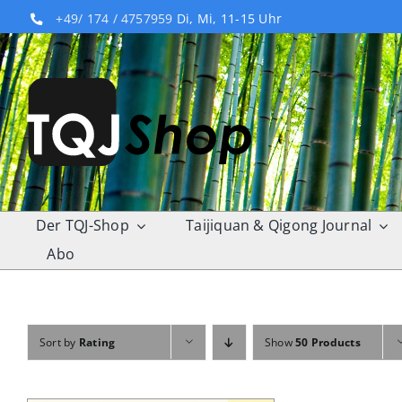
Skip
+49/ 174 / 4757959
Di, Mi, 11-15 Uhr
to
content
Der TQJ-Shop
Taijiquan & Qigong Journal
Abo
Sort by
Rating
Show
50 Products