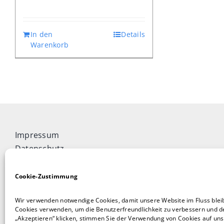
In den
Details
Warenkorb
Impressum
Datenschutz
Widerrufsbelehrung
Cookie-Richtlinie (EU)
Cookie-Zustimmung
Allgemeine Geschäftsbedingungen
Wir verwenden notwendige Cookies, damit unsere Website im Fluss blei
Vertrag widerrufen
Cookies verwenden, um die Benutzerfreundlichkeit zu verbessern und de
„Akzeptieren“ klicken, stimmen Sie der Verwendung von Cookies auf unse