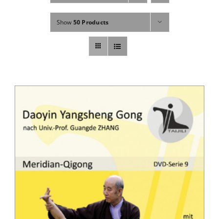
Fachbücher
Show
50 Products
Poster, Karten, Medien
Sonstiges
Abo