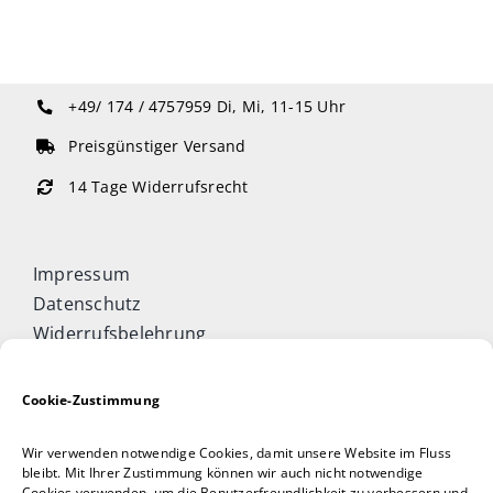
+49/ 174 / 4757959
Di, Mi, 11-15 Uhr
Preisgünstiger Versand
14 Tage Widerrufsrecht
Impressum
Datenschutz
Widerrufsbelehrung
Cookie-Richtlinie (EU)
Allgemeine Geschäftsbedingungen
Cookie-Zustimmung
Vertrag widerrufen
Wir verwenden notwendige Cookies, damit unsere Website im Fluss
Taijiquan & Qigong Journal
bleibt. Mit Ihrer Zustimmung können wir auch nicht notwendige
Cookies verwenden, um die Benutzerfreundlichkeit zu verbessern und