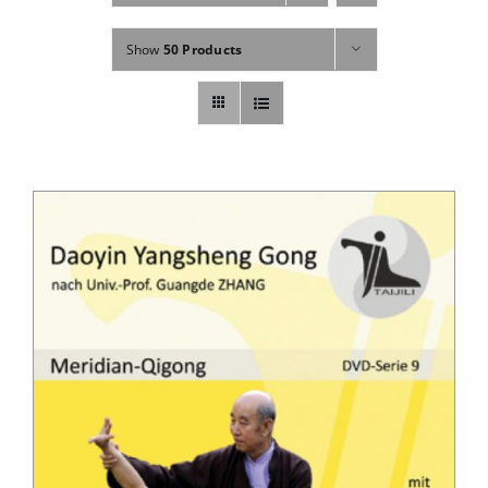
Fachbücher
Show
50 Products
Poster, Karten, Medien
Sonstiges
Abo