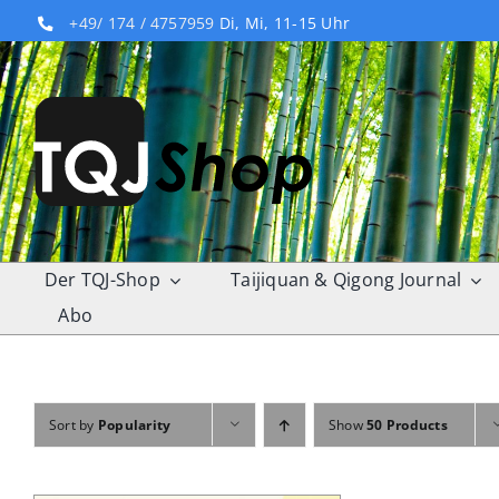
Skip
+49/ 174 / 4757959
Di, Mi, 11-15 Uhr
to
content
Der TQJ-Shop
Taijiquan & Qigong Journal
Abo
Sort by
Popularity
Show
50 Products