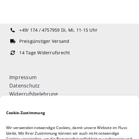
+49/ 174 / 4757959
Di, Mi, 11-15 Uhr
Preisgünstiger Versand
14 Tage Widerrufsrecht
Impressum
Datenschutz
Widerrufsbelehrung
Cookie-Richtlinie (EU)
Allgemeine Geschäftsbedingungen
Cookie-Zustimmung
Vertrag widerrufen
Wir verwenden notwendige Cookies, damit unsere Website im Fluss
Taijiquan & Qigong Journal
bleibt. Mit Ihrer Zustimmung können wir auch nicht notwendige
Cookies verwenden, um die Benutzerfreundlichkeit zu verbessern und