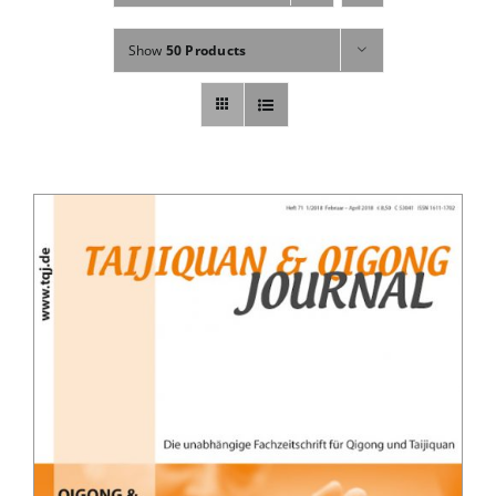
Fachbücher
Show
50 Products
Poster, Karten, Medien
Sonstiges
Abo