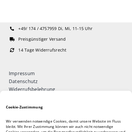
+49/ 174 / 4757959
Di, Mi, 11-15 Uhr
Preisgünstiger Versand
14 Tage Widerrufsrecht
Impressum
Datenschutz
Widerrufsbelehrung
Cookie-Richtlinie (EU)
Allgemeine Geschäftsbedingungen
Cookie-Zustimmung
Vertrag widerrufen
Wir verwenden notwendige Cookies, damit unsere Website im Fluss
Taijiquan & Qigong Journal
bleibt. Mit Ihrer Zustimmung können wir auch nicht notwendige
Cookies verwenden, um die Benutzerfreundlichkeit zu verbessern und