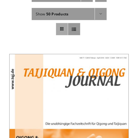
Fachbücher
Show
50 Products
Poster, Karten, Medien
Sonstiges
Abo