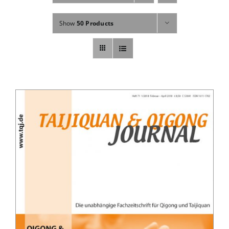
Fachbücher
Show
50 Products
Poster, Karten, Medien
Sonstiges
Abo