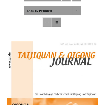
Fachbücher
Show
50 Products
Poster, Karten, Medien
Sonstiges
Abo