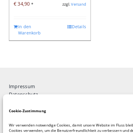
€
34,90
zzgl.
Versand
*
In den
Details
Warenkorb
Impressum
Datenschutz
Widerrufsbelehrung
Cookie-Richtlinie (EU)
Cookie-Zustimmung
Allgemeine Geschäftsbedingungen
Wir verwenden notwendige Cookies, damit unsere Website im Fluss blei
Vertrag widerrufen
Cookies verwenden, um die Benutzerfreundlichkeit zu verbessern und de