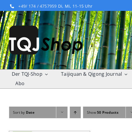
Skip
+49/ 174 / 4757959
Di, Mi, 11-15 Uhr
to
content
Der TQJ-Shop
Taijiquan & Qigong Journal
Abo
Sort by
Date
Show
50 Products