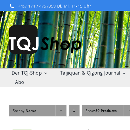
Skip
+49/ 174 / 4757959
Di, Mi, 11-15 Uhr
to
content
Der TQJ-Shop
Taijiquan & Qigong Journal
Abo
Sort by
Name
Show
50 Products