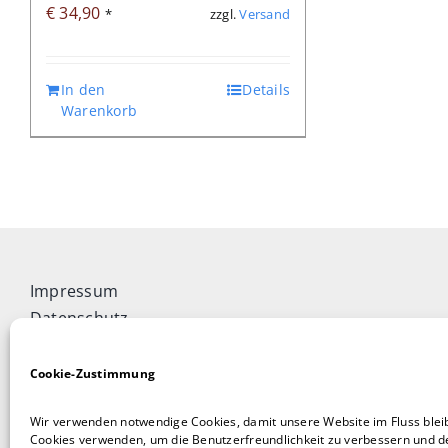
€
34,90
zzgl.
Versand
*
In den
Details
Warenkorb
Impressum
Datenschutz
Widerrufsbelehrung
Cookie-Richtlinie (EU)
Cookie-Zustimmung
Allgemeine Geschäftsbedingungen
Wir verwenden notwendige Cookies, damit unsere Website im Fluss blei
Vertrag widerrufen
Cookies verwenden, um die Benutzerfreundlichkeit zu verbessern und de