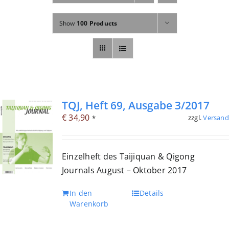
Fachbücher
Show
100 Products
Poster, Karten, Medien
Sonstiges
Abo
TQJ, Heft 69, Ausgabe 3/2017
€
34,90
zzgl.
Versand
*
Einzelheft des Taijiquan & Qigong
Journals August – Oktober 2017
In den
Details
Warenkorb