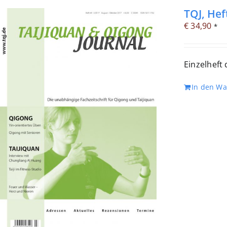
TQJ, Hef
€
34,90
*
Einzelheft
In den W