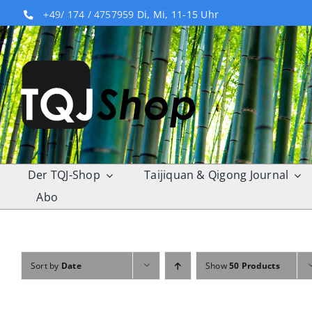
Skip
+49/ 174 / 4757959
Di, Mi, 11-15 Uhr
to
content
Der TQJ-Shop
Taijiquan & Qigong Journal
Abo
Sort by
Date
Show
50 Products