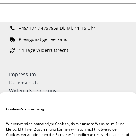
+49/ 174 / 4757959
Di, Mi, 11-15 Uhr
Preisgünstiger Versand
14 Tage Widerrufsrecht
Impressum
Datenschutz
Widerrufsbelehrung
Cookie-Richtlinie (EU)
Allgemeine Geschäftsbedingungen
Cookie-Zustimmung
Vertrag widerrufen
Wir verwenden notwendige Cookies, damit unsere Website im Fluss
Taijiquan & Qigong Journal
bleibt. Mit Ihrer Zustimmung können wir auch nicht notwendige
Cookies verwenden, um die Benutzerfreundlichkeit zu verbessern und
DAOCONCEPTS Verlag