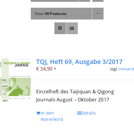
Fachbücher
Show
50 Products
Poster, Karten, Medien
Sonstiges
Abo
TQJ, Heft 69, Ausgabe 3/2017
€
34,90
zzgl.
Versand
*
Einzelheft des Taijiquan & Qigong
Journals August – Oktober 2017
In den
Details
Warenkorb