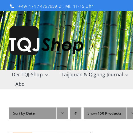
Skip
+49/ 174 / 4757959
Di, Mi, 11-15 Uhr
to
content
Der TQJ-Shop
Taijiquan & Qigong Journal
Abo
Sort by
Date
Show
150 Products