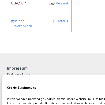
€
34,90
zzgl.
Versand
*
In den
Details
Warenkorb
Impressum
Datenschutz
Widerrufsbelehrung
Cookie-Richtlinie (EU)
Cookie-Zustimmung
Allgemeine Geschäftsbedingungen
Wir verwenden notwendige Cookies, damit unsere Website im Fluss blei
Vertrag widerrufen
Cookies verwenden, um die Benutzerfreundlichkeit zu verbessern und de