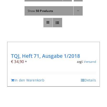
Fachbücher
Show
50 Products
Poster, Karten, Medien
Sonstiges
Abo
TQJ, Heft 71, Ausgabe 1/2018
€
34,90
zzgl.
Versand
*
In den Warenkorb
Details