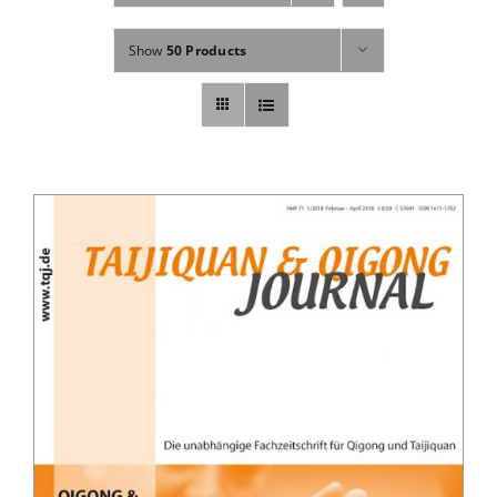
Fachbücher
Show
50 Products
Poster, Karten, Medien
Sonstiges
Abo