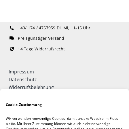
+49/ 174 / 4757959
Di, Mi, 11-15 Uhr
Preisgünstiger Versand
14 Tage Widerrufsrecht
Impressum
Datenschutz
Widerrufsbelehrung
Cookie-Richtlinie (EU)
Allgemeine Geschäftsbedingungen
Cookie-Zustimmung
Vertrag widerrufen
Wir verwenden notwendige Cookies, damit unsere Website im Fluss
Taijiquan & Qigong Journal
bleibt. Mit Ihrer Zustimmung können wir auch nicht notwendige
Cookies verwenden, um die Benutzerfreundlichkeit zu verbessern und