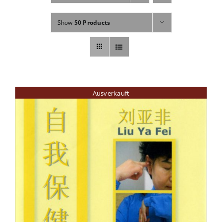
Fachbücher
Show
50 Products
Poster, Karten, Medien
Sonstiges
Ausverkauft
Abo