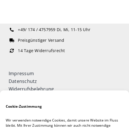
+49/ 174 / 4757959
Di, Mi, 11-15 Uhr
Preisgünstiger Versand
14 Tage Widerrufsrecht
Impressum
Datenschutz
Widerrufsbelehrung
Cookie-Richtlinie (EU)
Allgemeine Geschäftsbedingungen
Cookie-Zustimmung
Vertrag widerrufen
Wir verwenden notwendige Cookies, damit unsere Website im Fluss
Taijiquan & Qigong Journal
bleibt. Mit Ihrer Zustimmung können wir auch nicht notwendige