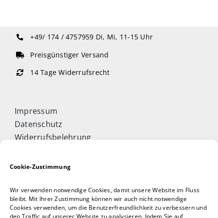
+49/ 174 / 4757959
Di, Mi, 11-15 Uhr
Preisgünstiger Versand
14 Tage Widerrufsrecht
Impressum
Datenschutz
Widerrufsbelehrung
Cookie-Richtlinie (EU)
Allgemeine Geschäftsbedingungen
Cookie-Zustimmung
Vertrag widerrufen
Wir verwenden notwendige Cookies, damit unsere Website im Fluss
Taijiquan & Qigong Journal
bleibt. Mit Ihrer Zustimmung können wir auch nicht notwendige
Cookies verwenden, um die Benutzerfreundlichkeit zu verbessern und
DAOCONCEPTS Verlag
den Traffic auf unserer Website zu analysieren. Indem Sie auf