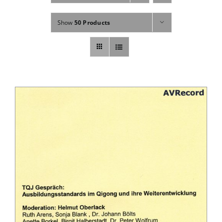
Fachbücher
Show
50 Products
Poster, Karten, Medien
Sonstiges
Abo