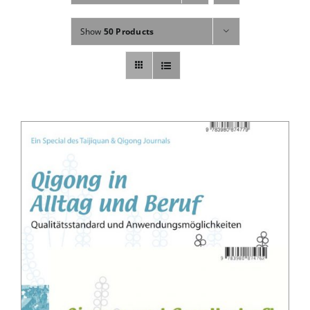
Fachbücher
Show
50 Products
Poster, Karten, Medien
Sonstiges
Abo