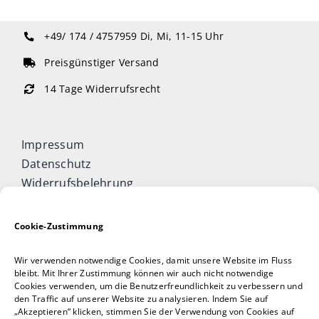
+49/ 174 / 4757959
Di, Mi, 11-15 Uhr
Preisgünstiger Versand
14 Tage Widerrufsrecht
Impressum
Datenschutz
Widerrufsbelehrung
Cookie-Richtlinie (EU)
Allgemeine Geschäftsbedingungen
Cookie-Zustimmung
Vertrag widerrufen
Wir verwenden notwendige Cookies, damit unsere Website im Fluss
Taijiquan & Qigong Journal
bleibt. Mit Ihrer Zustimmung können wir auch nicht notwendige
Cookies verwenden, um die Benutzerfreundlichkeit zu verbessern und
DAOCONCEPTS Verlag
den Traffic auf unserer Website zu analysieren. Indem Sie auf
Versand & Lieferung
„Akzeptieren“ klicken, stimmen Sie der Verwendung von Cookies auf