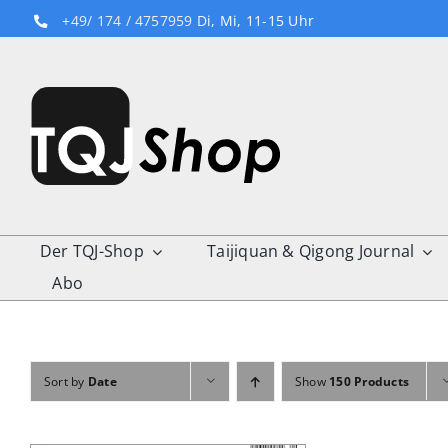
Skip
+49/ 174 / 4757959
Di, Mi, 11-15 Uhr
to
content
Der TQJ-Shop
Taijiquan & Qigong Journal
Abo
Sort by
Date
Show
150 Products