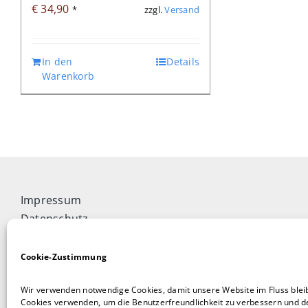
€
34,90
zzgl.
Versand
*
In den
Details
Warenkorb
Impressum
Datenschutz
Widerrufsbelehrung
Cookie-Richtlinie (EU)
Cookie-Zustimmung
Allgemeine Geschäftsbedingungen
Wir verwenden notwendige Cookies, damit unsere Website im Fluss blei
Vertrag widerrufen
Cookies verwenden, um die Benutzerfreundlichkeit zu verbessern und de