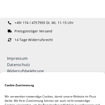
+49/ 174 / 4757959
Di, Mi, 11-15 Uhr
Preisgünstiger Versand
14 Tage Widerrufsrecht
Impressum
Datenschutz
Widerrufsbelehrung
Cookie-Richtlinie (EU)
Allgemeine Geschäftsbedingungen
Cookie-Zustimmung
Vertrag widerrufen
Wir verwenden notwendige Cookies, damit unsere Website im Fluss
Taijiquan & Qigong Journal
bleibt. Mit Ihrer Zustimmung können wir auch nicht notwendige
Cookies verwenden, um die Benutzerfreundlichkeit zu verbessern und