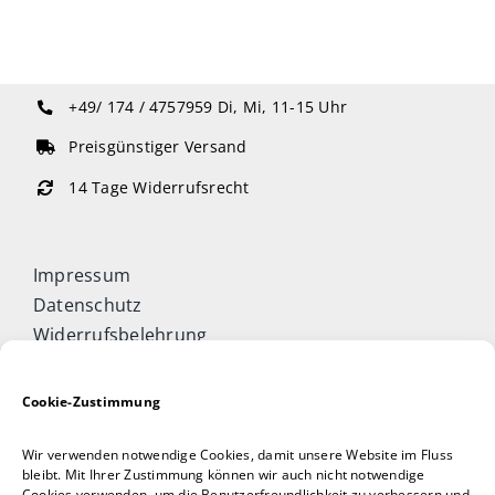
+49/ 174 / 4757959
Di, Mi, 11-15 Uhr
Preisgünstiger Versand
14 Tage Widerrufsrecht
Impressum
Datenschutz
Widerrufsbelehrung
Cookie-Richtlinie (EU)
Allgemeine Geschäftsbedingungen
Cookie-Zustimmung
Vertrag widerrufen
Wir verwenden notwendige Cookies, damit unsere Website im Fluss
Taijiquan & Qigong Journal
bleibt. Mit Ihrer Zustimmung können wir auch nicht notwendige
Cookies verwenden, um die Benutzerfreundlichkeit zu verbessern und